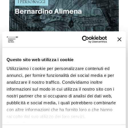
I PERSONAGGI
Bernardino Alimena. La
Questo sito web utilizza i cookie
“suggestione del male”
Utilizziamo i cookie per personalizzare contenuti ed
annunci, per fornire funzionalità dei social media e per
analizzare il nostro traffico. Condividiamo inoltre
09 Dicembre 2024
informazioni sul modo in cui utilizza il nostro sito con i
Giurista, criminologo, divulgatore ante
nostri partner che si occupano di analisi dei dati web,
litteram, nei primi anni del Novecento
pubblicità e social media, i quali potrebbero combinarle
Bernardino Alimena si fece paladino di un’idea
con altre informazioni che ha fornito loro o che hanno
moderna di prevenzione del crimine basata sul
raccolto dal suo utilizzo dei loro servizi.
diritto all’istruzione dei bambini, troppo spesso
Cookie Policy
.
disatteso, e per una più generale riforma del