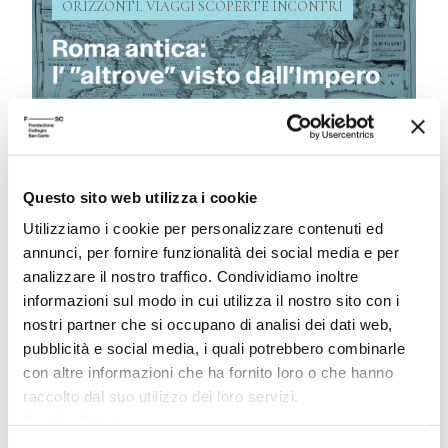
ORIZZONTI. VIAGGI SCOPERTE INCONTRI
Questo sito web utilizza i cookie
Roma antica: l’ “altrove” visto
Utilizziamo i cookie per personalizzare contenuti ed
dall’Impero
annunci, per fornire funzionalità dei social media e per
analizzare il nostro traffico. Condividiamo inoltre
30 Ottobre 2023
informazioni sul modo in cui utilizza il nostro sito con i
Roma non sarebbe stata l’impero che
nostri partner che si occupano di analisi dei dati web,
conosciamo se non ci fossero state le altre
pubblicità e social media, i quali potrebbero combinarle
popolazioni, tutti gli “altrove”: raccontiamo
con altre informazioni che ha fornito loro o che hanno
alcuni fra i moltissimi incontri con gli altri
raccolto dal suo utilizzo dei loro servizi.
popoli grazie alle parole degli scrittori che li
Cookie Policy
.
hanno vissuti