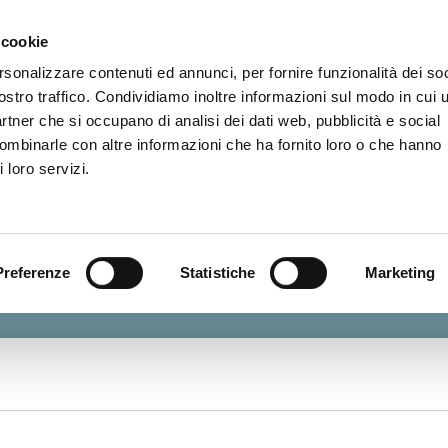
 cookie
Home
Il progetto
Archivio storico
Patrim
rsonalizzare contenuti ed annunci, per fornire funzionalità dei soc
ostro traffico. Condividiamo inoltre informazioni sul modo in cui u
partner che si occupano di analisi dei dati web, pubblicità e social
combinarle con altre informazioni che ha fornito loro o che hanno
 loro servizi.
globalizzazione
Preferenze
Statistiche
Marketing