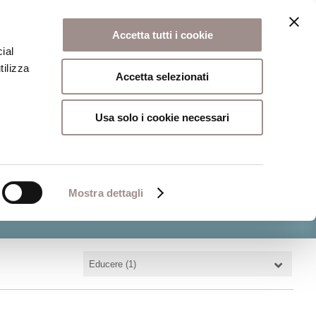
onio artistico
Biblioteca
Attività culturali
FSC 400
Accetta tutti i cookie
ial
tilizza
Accetta selezionati
Usa solo i cookie necessari
Mostra dettagli