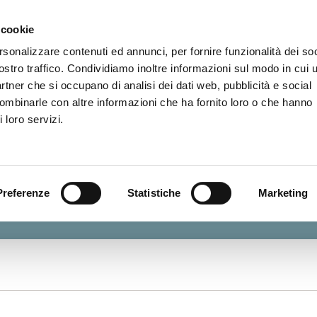
 cookie
Home
Il progetto
Archivio storico
Patrim
rsonalizzare contenuti ed annunci, per fornire funzionalità dei soc
ostro traffico. Condividiamo inoltre informazioni sul modo in cui u
partner che si occupano di analisi dei dati web, pubblicità e social
combinarle con altre informazioni che ha fornito loro o che hanno
 loro servizi.
istituto Minerva
Preferenze
Statistiche
Marketing