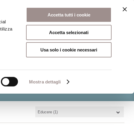
onio artistico
Biblioteca
Attività culturali
FSC 400
Accetta tutti i cookie
ial
tilizza
Accetta selezionati
Usa solo i cookie necessari
Mostra dettagli