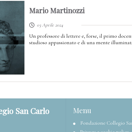
Mario Martinozzi
03 Aprile 2024
Un professore di lettere e, forse, il primo docent
studioso appassionato e di una mente illuminat
egio San Carlo
Menu
Fondazione Collegio Sa
Privacy e cookie policy