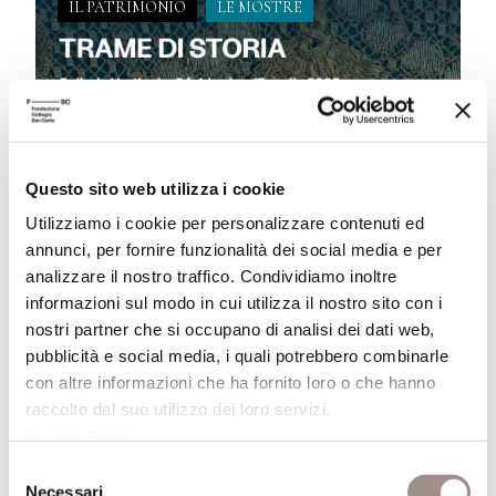
IL PATRIMONIO
LE MOSTRE
Questo sito web utilizza i cookie
Trame di storia
Utilizziamo i cookie per personalizzare contenuti ed
annunci, per fornire funzionalità dei social media e per
30 Gennaio 2025
analizzare il nostro traffico. Condividiamo inoltre
informazioni sul modo in cui utilizza il nostro sito con i
I tessuti raccontano infinite storie. Dal Barocco
nostri partner che si occupano di analisi dei dati web,
al Novecento, sui telai si sono alternati artigiani
pubblicità e social media, i quali potrebbero combinarle
di altissima qualità e maestranze specializzate
con altre informazioni che ha fornito loro o che hanno
per creare manufatti che hanno vestito
principi, duchesse e sacerdoti
raccolto dal suo utilizzo dei loro servizi.
Cookie Policy
.
Leggi
Selezione
Necessari
del