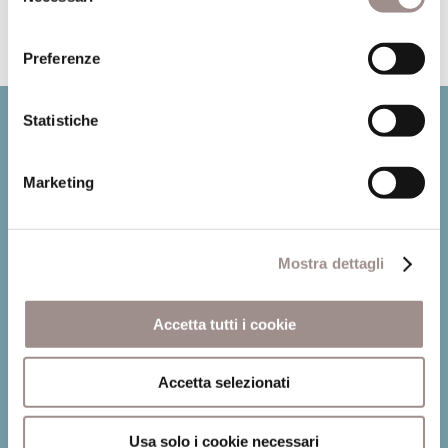
consenso
Preferenze
Statistiche
Marketing
Mostra dettagli
Fondazione Collegio San Carlo
Accetta tutti i cookie
Via San Carlo 5
Accetta selezionati
41121 Modena (MO)
P.I. 00641060363
Usa solo i cookie necessari