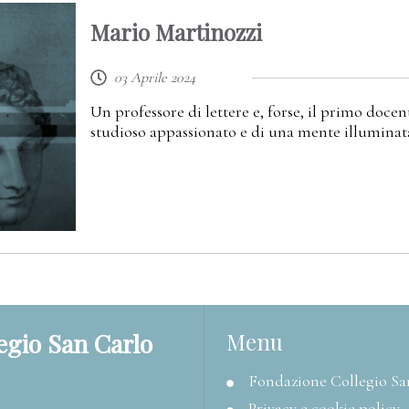
Mario Martinozzi
03 Aprile 2024
Un professore di lettere e, forse, il primo docent
studioso appassionato e di una mente illuminat
egio San Carlo
Menu
Fondazione Collegio Sa
Privacy e cookie policy