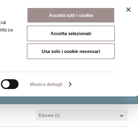
onio artistico
Biblioteca
Attività culturali
FSC 400
Accetta tutti i cookie
ial
tilizza
Accetta selezionati
Usa solo i cookie necessari
Mostra dettagli