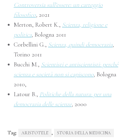
Controversia sull’essere: un carteggio
filosofico
,
2021
Merton, Robert K.,
Scienza, religione e
politica
,
Bologna 2011
Corbellini G.,
Scienza, quindi democrazia
,
Torino 2011
Bucchi M.,
Scientisti e antiscientisti: perché
scienza e società non si capiscono
,
Bologna
2010,
Latour B.,
Politiche della natura: per una
democrazia delle scienze
,
2000
Tag:
,
ARISTOTELE
STORIA DELLA MEDICINA