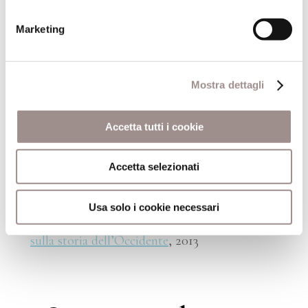
Marketing
Giuseppe Cambiano (professore di Storia della
Mostra dettagli
filosofia antica – Scuola Normale Superiore di Pisa),
Sapere : opinione e conoscenza nella filosofia greca
classica
, conferenza tenuta presso la Fondazione
Accetta tutti i cookie
Collegio San Carlo il 5 ottobre 2012
Accetta selezionati
Gennaro Sasso,
La verità, l’opinione,
Bologna
1999
Usa solo i cookie necessari
Emanuele Severino,
La potenza dell’errare:
sulla storia dell’Occidente
, 2013