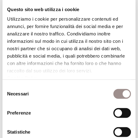
Questo sito web utilizza i cookie
Utilizziamo i cookie per personalizzare contenuti ed
000
annunci, per fornire funzionalità dei social media e per
analizzare il nostro traffico. Condividiamo inoltre
Focus: per sentito dire
informazioni sul modo in cui utilizza il nostro sito con i
nostri partner che si occupano di analisi dei dati web,
pubblicità e social media, i quali potrebbero combinarle
con altre informazioni che ha fornito loro o che hanno
raccolto dal suo utilizzo dei loro servizi.
Cookie Policy
.
Selezione
Necessari
del
consenso
Preferenze
Statistiche